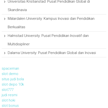
Universitas Kristianstad: Pusat Pendidikan Global di
Skandinavia
Mälardalen University: Kampus Inovasi dan Pendidikan
Berkualitas
Halmstad University: Pusat Pendidikan Inovatif dan
Multidisipliner
Dalarna University: Pusat Pendidikan Global dan Inovasi
spaceman
slot demo
situs judi bola
slot depo 10k
slot777
judi resmi
slot hoki
slot bonus