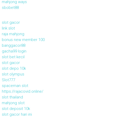
mahjong ways
sbobet88
slot gacor
link slot
raja mahjong
bonus new member 100
banggacor88
gacha99 login
slot bet kecil
slot gacor
slot depo 10k
slot olympus
Slot777
spaceman slot
https://rajacovid.online/
slot thailand
mahjong slot
slot deposit 10k
slot gacor hari ini