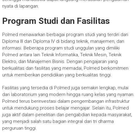
nyata di lapangan.
Program Studi dan Fasilitas
Polmed menawarkan berbagai program studi yang terdiri dari
Diploma III dan Diploma IV di bidang teknik, manajemen, dan
informasi. Beberapa program studi unggulan yang dimiliki
Polmed antara lain Teknik Informatika, Teknik Mesin, Teknik
Elektro, dan Manajemen Bisnis. Dengan pengajaran yang
berkualitas dan fasilitas yang memadai, Polmed berkomitmen
untuk memberikan pendidikan yang berkualitas tinggi.
Fasilitas yang tersedia di Polmed juga semakin lengkap, mulai
dari laboratorium yang modern hingga ruang kelas yang nyaman.
Polmed terus berinvestasi dalam pengembangan infrastruktur
untuk mendukung proses belajar mengajar. Selain itu, Polmed
juga aktif dalam penelitian dan pengabdian kepada masyarakat,
yang menjadi salah satu bagian integral dari tri dharma
perguruan tinggi.