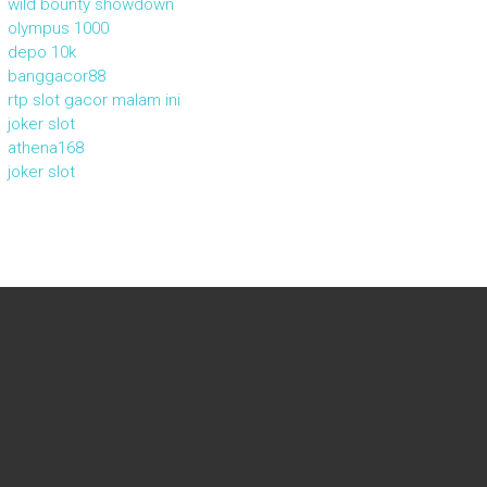
wild bounty showdown
olympus 1000
depo 10k
banggacor88
rtp slot gacor malam ini
joker slot
athena168
joker slot