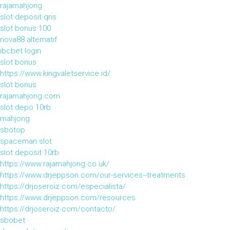
rajamahjong
slot deposit qris
slot bonus 100
nova88 alternatif
ibcbet login
slot bonus
https://www.kingvaletservice.id/
slot bonus
rajamahjong.com
slot depo 10rb
mahjong
sbotop
spaceman slot
slot deposit 10rb
https://www.rajamahjong.co.uk/
https://www.drjeppson.com/our-services--treatments
https://drjoseroiz.com/especialista/
https://www.drjeppson.com/resources
https://drjoseroiz.com/contacto/
sbobet