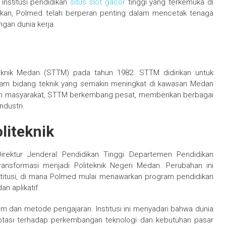
institusi pendidikan
situs slot gacor
tinggi yang terkemuka di
irikan, Polmed telah berperan penting dalam mencetak tenaga
gan dunia kerja.
eknik Medan (STTM) pada tahun 1982. STTM didirikan untuk
lam bidang teknik yang semakin meningkat di kawasan Medan
dan masyarakat, STTM berkembang pesat, memberikan berbagai
dustri.
liteknik
irektur Jenderal Pendidikan Tinggi Departemen Pendidikan
ransformasi menjadi Politeknik Negeri Medan. Perubahan ini
itusi, di mana Polmed mulai menawarkan program pendidikan
an aplikatif.
um dan metode pengajaran. Institusi ini menyadari bahwa dunia
aptasi terhadap perkembangan teknologi dan kebutuhan pasar