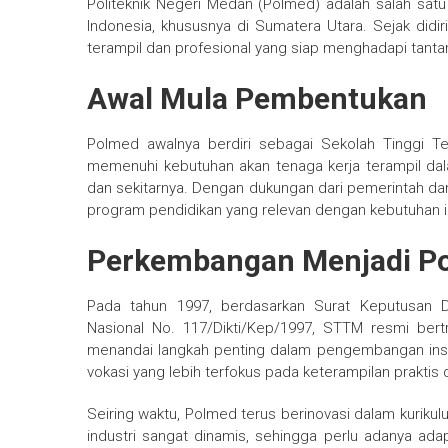
Politeknik Negeri Medan (Polmed) adalah salah satu 
Indonesia, khususnya di Sumatera Utara. Sejak did
terampil dan profesional yang siap menghadapi tantan
Awal Mula Pembentukan
Polmed awalnya berdiri sebagai Sekolah Tinggi T
memenuhi kebutuhan akan tenaga kerja terampil da
dan sekitarnya. Dengan dukungan dari pemerintah 
program pendidikan yang relevan dengan kebutuhan in
Perkembangan Menjadi Po
Pada tahun 1997, berdasarkan Surat Keputusan D
Nasional No. 117/Dikti/Kep/1997, STTM resmi bert
menandai langkah penting dalam pengembangan inst
vokasi yang lebih terfokus pada keterampilan praktis d
Seiring waktu, Polmed terus berinovasi dalam kurikul
industri sangat dinamis, sehingga perlu adanya ad