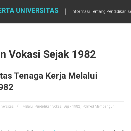
ERTA UNIVERSITAS
Informasi Tentang Pendidikan se
an Vokasi Sejak 1982
as Tenaga Kerja Melalui
1982
,
iversitas
Melalui Pendidikan Vokasi Sejak 1982
Polmed Membangun