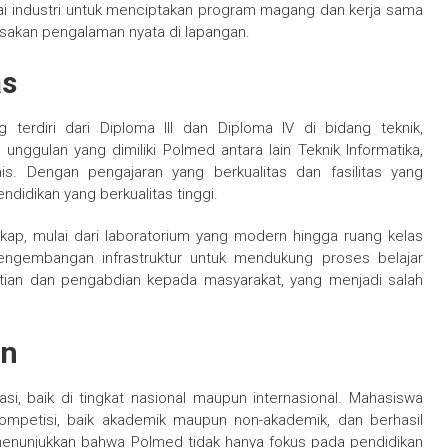
ai industri untuk menciptakan program magang dan kerja sama
sakan pengalaman nyata di lapangan.
as
erdiri dari Diploma III dan Diploma IV di bidang teknik,
nggulan yang dimiliki Polmed antara lain Teknik Informatika,
is. Dengan pengajaran yang berkualitas dan fasilitas yang
idikan yang berkualitas tinggi.
gkap, mulai dari laboratorium yang modern hingga ruang kelas
engembangan infrastruktur untuk mendukung proses belajar
litian dan pengabdian kepada masyarakat, yang menjadi salah
an
si, baik di tingkat nasional maupun internasional. Mahasiswa
kompetisi, baik akademik maupun non-akademik, dan berhasil
 menunjukkan bahwa Polmed tidak hanya fokus pada pendidikan