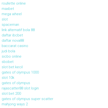
roullette online
maxbet
mega wheel
slot
spaceman
link alternatif bola 88
daftar ibcbet
daftar nova88
baccarat casino
judi bola
sicbo online
sbobet
slot bet kecil
gates of olympus 1000
slot 10k
gates of olympus
rajascatter88 slot login
slot bet 200
gates of olympus super scatter
mahjong ways 2