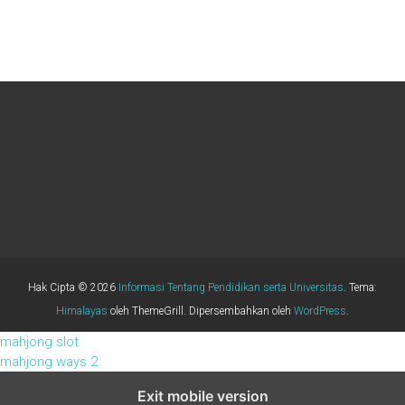
Hak Cipta © 2026
Informasi Tentang Pendidikan serta Universitas
. Tema:
Himalayas
oleh ThemeGrill. Dipersembahkan oleh
WordPress
.
mahjong slot
mahjong ways 2
Exit mobile version