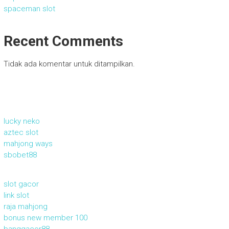
spaceman slot
Recent Comments
Tidak ada komentar untuk ditampilkan.
lucky neko
aztec slot
mahjong ways
sbobet88
slot gacor
link slot
raja mahjong
bonus new member 100