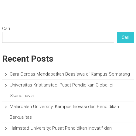
Cari
Cari
Recent Posts
Cara Cerdas Mendapatkan Beasiswa di Kampus Semarang
Universitas Kristianstad: Pusat Pendidikan Global di
Skandinavia
Mälardalen University: Kampus Inovasi dan Pendidikan
Berkualitas
Halmstad University: Pusat Pendidikan Inovatif dan