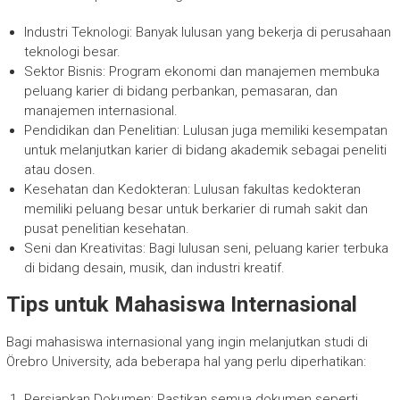
Industri Teknologi: Banyak lulusan yang bekerja di perusahaan
teknologi besar.
Sektor Bisnis: Program ekonomi dan manajemen membuka
peluang karier di bidang perbankan, pemasaran, dan
manajemen internasional.
Pendidikan dan Penelitian: Lulusan juga memiliki kesempatan
untuk melanjutkan karier di bidang akademik sebagai peneliti
atau dosen.
Kesehatan dan Kedokteran: Lulusan fakultas kedokteran
memiliki peluang besar untuk berkarier di rumah sakit dan
pusat penelitian kesehatan.
Seni dan Kreativitas: Bagi lulusan seni, peluang karier terbuka
di bidang desain, musik, dan industri kreatif.
Tips untuk Mahasiswa Internasional
Bagi mahasiswa internasional yang ingin melanjutkan studi di
Örebro University, ada beberapa hal yang perlu diperhatikan:
Persiapkan Dokumen: Pastikan semua dokumen seperti