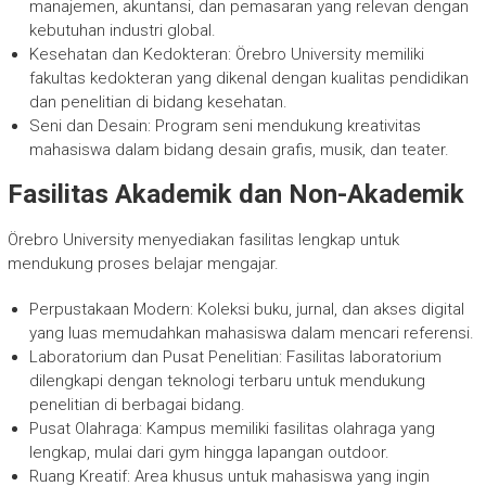
manajemen, akuntansi, dan pemasaran yang relevan dengan
kebutuhan industri global.
Kesehatan dan Kedokteran: Örebro University memiliki
fakultas kedokteran yang dikenal dengan kualitas pendidikan
dan penelitian di bidang kesehatan.
Seni dan Desain: Program seni mendukung kreativitas
mahasiswa dalam bidang desain grafis, musik, dan teater.
Fasilitas Akademik dan Non-Akademik
Örebro University menyediakan fasilitas lengkap untuk
mendukung proses belajar mengajar.
Perpustakaan Modern: Koleksi buku, jurnal, dan akses digital
yang luas memudahkan mahasiswa dalam mencari referensi.
Laboratorium dan Pusat Penelitian: Fasilitas laboratorium
dilengkapi dengan teknologi terbaru untuk mendukung
penelitian di berbagai bidang.
Pusat Olahraga: Kampus memiliki fasilitas olahraga yang
lengkap, mulai dari gym hingga lapangan outdoor.
Ruang Kreatif: Area khusus untuk mahasiswa yang ingin