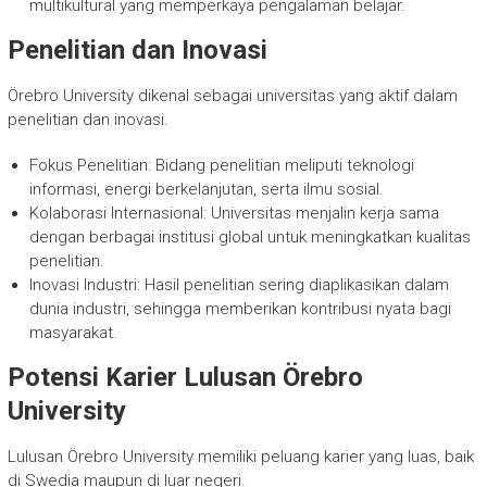
multikultural yang memperkaya pengalaman belajar.
Penelitian dan Inovasi
Örebro University dikenal sebagai universitas yang aktif dalam
penelitian dan inovasi.
Fokus Penelitian: Bidang penelitian meliputi teknologi
informasi, energi berkelanjutan, serta ilmu sosial.
Kolaborasi Internasional: Universitas menjalin kerja sama
dengan berbagai institusi global untuk meningkatkan kualitas
penelitian.
Inovasi Industri: Hasil penelitian sering diaplikasikan dalam
dunia industri, sehingga memberikan kontribusi nyata bagi
masyarakat.
Potensi Karier Lulusan Örebro
University
Lulusan Örebro University memiliki peluang karier yang luas, baik
di Swedia maupun di luar negeri.