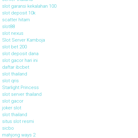
slot garansi kekalahan 100
slot deposit 10k
scatter hitam
slot88
slot nexus
Slot Server Kamboja
slot bet 200
slot deposit dana
slot gacor hari ini
daftar ibcbet
slot thailand
slot qris
Starlight Princess
slot server thailand
slot gacor
joker slot
slot thailand
situs slot resmi
sicbo
mahjong ways 2