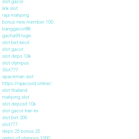
slot gacor
link slot
raja mahjong
bonus new member 100
banggacor88
gacha99 login
slot bet kecil
slot gacor
slot depo 10k
slot olympus
Slot777
spaceman slot
https://rajacovid.online/
slot thailand
mahjong slot
slot deposit 10k
slot gacor hari ini
slot bet 200
slot777
depo 25 bonus 25
gates of olympus 1000