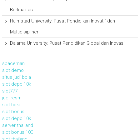
Berkualitas
Halmstad University: Pusat Pendidikan Inovatif dan
Multidisipliner
Dalarna University: Pusat Pendidikan Global dan Inovasi
spaceman
slot demo
situs judi bola
slot depo 10k
slot777
judi resmi
slot hoki
slot bonus
slot depo 10k
server thailand
slot bonus 100
slot thailand