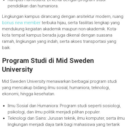
pendidikan dan humaniora.
Lingkungan kampus dirancang dengan arsitektur modern, ruang
bonus new member
terbuka hijau, serta fasilitas lengkap yang
mendukung kegiatan akademik maupun non-akademik. Kota-
kota tempat kampus berada juga dikenal dengan suasana
ramah, lingkungan yang indah, serta akses transportasi yang
baik.
Program Studi di Mid Sweden
University
Mid Sweden University menawarkan berbagai program studi
yang mencakup bidang ilmu sosial, humaniora, teknologi,
ekonomi, hingga kesehatan.
Ilmu Sosial dan Humaniora: Program studi seperti sosiologi,
psikologi, dan ilmu politik menjadi pilihan populer.
Teknologi dan Sains: Jurusan teknik, ilmu komputer, serta ilmu
lingkungan menjadi daya tarik bagi mahasiswa yang tertarik