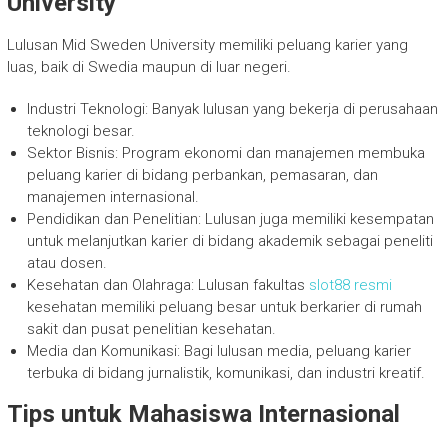
University
Lulusan Mid Sweden University memiliki peluang karier yang
luas, baik di Swedia maupun di luar negeri.
Industri Teknologi: Banyak lulusan yang bekerja di perusahaan
teknologi besar.
Sektor Bisnis: Program ekonomi dan manajemen membuka
peluang karier di bidang perbankan, pemasaran, dan
manajemen internasional.
Pendidikan dan Penelitian: Lulusan juga memiliki kesempatan
untuk melanjutkan karier di bidang akademik sebagai peneliti
atau dosen.
Kesehatan dan Olahraga: Lulusan fakultas
slot88 resmi
kesehatan memiliki peluang besar untuk berkarier di rumah
sakit dan pusat penelitian kesehatan.
Media dan Komunikasi: Bagi lulusan media, peluang karier
terbuka di bidang jurnalistik, komunikasi, dan industri kreatif.
Tips untuk Mahasiswa Internasional