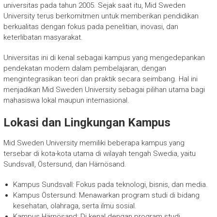
universitas pada tahun 2005. Sejak saat itu, Mid Sweden
University terus berkomitmen untuk memberikan pendidikan
berkualitas dengan fokus pada penelitian, inovasi, dan
keterlibatan masyarakat.
Universitas ini di kenal sebagai kampus yang mengedepankan
pendekatan modern dalam pembelajaran, dengan
mengintegrasikan teori dan praktik secara seimbang. Hal ini
menjadikan Mid Sweden University sebagai pilihan utama bagi
mahasiswa lokal maupun internasional.
Lokasi dan Lingkungan Kampus
Mid Sweden University memiliki beberapa kampus yang
tersebar di kota-kota utama di wilayah tengah Swedia, yaitu
Sundsvall, Östersund, dan Härnösand.
Kampus Sundsvall: Fokus pada teknologi, bisnis, dan media.
Kampus Östersund: Menawarkan program studi di bidang
kesehatan, olahraga, serta ilmu sosial.
Kampus Härnösand: Di kenal dengan program studi