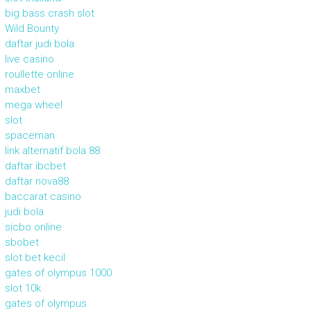
big bass crash slot
Wild Bounty
daftar judi bola
live casino
roullette online
maxbet
mega wheel
slot
spaceman
link alternatif bola 88
daftar ibcbet
daftar nova88
baccarat casino
judi bola
sicbo online
sbobet
slot bet kecil
gates of olympus 1000
slot 10k
gates of olympus