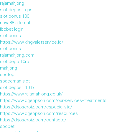
rajamahjong
slot deposit qris
slot bonus 100
nova88 alternatif
ibcbet login
slot bonus
https://www.kingvaletservice.id/
slot bonus
rajamahjong.com
slot depo 10rb
mahjong
sbotop
spaceman slot
slot deposit 10rb
https://www.rajamahjong.co.uk/
https://www.drjeppson.com/our-services--treatments
https://drjoseroiz.com/especialista/
https://www.drjeppson.com/resources
https://drjoseroiz.com/contacto/
sbobet