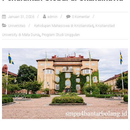
Januari 31, 2026
admin
0 Komentar
,
Universitas
Kehidupan Mahasiswa di Kristianstad
Kristianstad
,
University di Mata Dunia
Program Studi Unggulan