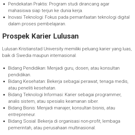
Pendekatan Praktis: Program studi dirancang agar
mahasiswa siap terjun ke dunia kerja.
Inovasi Teknologi: Fokus pada pemanfaatan teknologi digital
dalam proses pembelajaran.
Prospek Karier Lulusan
Lulusan Kristianstad University memiliki peluang karier yang luas,
baik di Swedia maupun internasional.
Bidang Pendidikan: Menjadi guru, dosen, atau konsultan
pendidikan.
Bidang Kesehatan: Bekerja sebagai perawat, tenaga medis,
atau peneliti kesehatan.
Bidang Teknologi Informasi: Karier sebagai programmer,
analis sistem, atau spesialis keamanan siber.
Bidang Bisnis: Menjadi manajer, konsultan bisnis, atau
entrepreneur.
Bidang Sosial: Bekerja di organisasi non-profit, lembaga
pemerintah, atau perusahaan multinasional.