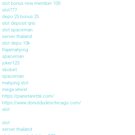
slot bonus new member 100
slot777
depo 25 bonus 25
slot deposit qris
slot spaceman
server thailand
slot depo 10k
Rajamahjong
spaceman
joker123
sbobet
spaceman
mahjong slot
mega wheel
https://pianetarettili.com/
https://www.donutdudeschicago.com/
slot
slot
server thailand