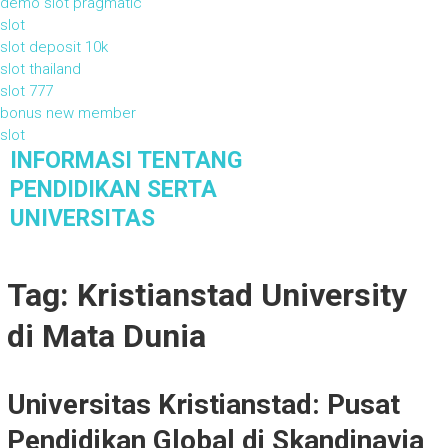
demo slot pragmatic
slot
slot deposit 10k
slot thailand
slot 777
bonus new member
slot
S
INFORMASI TENTANG
k
PENDIDIKAN SERTA
i
UNIVERSITAS
p
t
Informasi Tentang Pendidikan serta
Universitas
o
Tag: Kristianstad University
c
o
di Mata Dunia
n
t
e
Universitas Kristianstad: Pusat
n
t
Pendidikan Global di Skandinavia