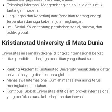
Teknologi Informasi: Mengembangkan solusi digital untuk
tantangan modern.
Lingkungan dan Keberlanjutan: Penelitian tentang energi
terbarukan dan juga keberlanjutan lingkungan.
Ilmu Sosial: Kajian tentang perubahan sosial, budaya, dan
politik global.
Kristianstad University di Mata Dunia
Universitas ini semakin dikenal di tingkat internasional berkat
kualitas pendidikan dan juga penelitian yang dihasilkan.
Ranking Akademik: Kristianstad University masuk dalam daftar
universitas yang diakui secara global.
Mahasiswa Internasional: Jumlah mahasiswa asing terus
meningkat setiap tahun.
Kontribusi Global: Universitas aktif dalam proyek internasional
yang berfokus pada keberlanjutan dan inovasi.