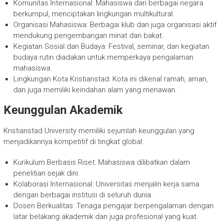
Komunitas Internasional: Mahasiswa dari berbagai negara
berkumpul, menciptakan lingkungan multikultural.
Organisasi Mahasiswa: Berbagai klub dan juga organisasi aktif
mendukung pengembangan minat dan bakat.
Kegiatan Sosial dan Budaya: Festival, seminar, dan kegiatan
budaya rutin diadakan untuk memperkaya pengalaman
mahasiswa.
Lingkungan Kota Kristianstad: Kota ini dikenal ramah, aman,
dan juga memiliki keindahan alam yang menawan.
Keunggulan Akademik
Kristianstad University memiliki sejumlah keunggulan yang
menjadikannya kompetitif di tingkat global:
Kurikulum Berbasis Riset: Mahasiswa dilibatkan dalam
penelitian sejak dini.
Kolaborasi Internasional: Universitas menjalin kerja sama
dengan berbagai institusi di seluruh dunia.
Dosen Berkualitas: Tenaga pengajar berpengalaman dengan
latar belakang akademik dan juga profesional yang kuat.