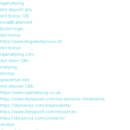
rajamahjong
slot deposit qris
slot bonus 100
nova88 alternatif
ibcbet login
slot bonus
https://www.kingvaletservice.id/
slot bonus
rajamahjong.com
slot depo 10rb
mahjong
sbotop
spaceman slot
slot deposit 10rb
https://www.rajamahjong.co.uk/
https://www.drjeppson.com/our-services--treatments
https://drjoseroiz.com/especialista/
https://www.drjeppson.com/resources
https://drjoseroiz.com/contacto/
sbobet