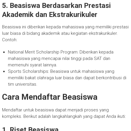
5. Beasiswa Berdasarkan Prestasi
Akademik dan Ekstrakurikuler
Beasiswa ini diberikan kepada mahasiswa yang memiliki prestasi
luar biasa di bidang akademik atau kegiatan ekstrakurikuler.
Contoh:
National Merit Scholarship Program: Diberikan kepada
mahasiswa yang mencapai nilai tinggi pada SAT dan
memenuhi syarat lainnya.
Sports Scholarships: Beasiswa untuk mahasiswa yang
memiliki bakat olahraga luar biasa dan dapat berkontribusi di
tim universitas.
Cara Mendaftar Beasiswa
Mendaftar untuk beasiswa dapat menjadi proses yang
kompleks. Berikut adalah langkahlangkah yang dapat Anda ikuti:
1. Riset Beasiswa