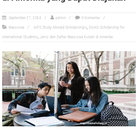
September 27, 2024
admin
0 Komentar
,
Beasiswa
AIFS Study Abroad Scholarships
DAAD Scholarship for
,
International Students
Jenis dan Daftar Beasiswa Kuliah di Amerika