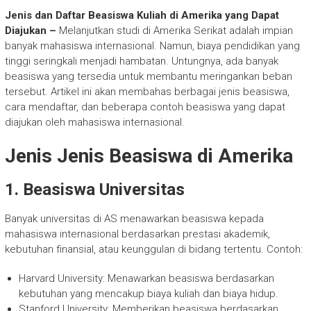
Jenis dan Daftar Beasiswa Kuliah di Amerika yang Dapat
Diajukan –
Melanjutkan studi di Amerika Serikat adalah impian
banyak mahasiswa internasional. Namun, biaya pendidikan yang
tinggi seringkali menjadi hambatan. Untungnya, ada banyak
beasiswa yang tersedia untuk membantu meringankan beban
tersebut. Artikel ini akan membahas berbagai jenis beasiswa,
cara mendaftar, dan beberapa contoh beasiswa yang dapat
diajukan oleh mahasiswa internasional.
Jenis Jenis Beasiswa di Amerika
1. Beasiswa Universitas
Banyak universitas di AS menawarkan beasiswa kepada
mahasiswa internasional berdasarkan prestasi akademik,
kebutuhan finansial, atau keunggulan di bidang tertentu. Contoh:
Harvard University: Menawarkan beasiswa berdasarkan
kebutuhan yang mencakup biaya kuliah dan biaya hidup.
Stanford University: Memberikan beasiswa berdasarkan