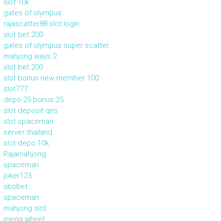
slot 10k
gates of olympus
rajascatter88 slot login
slot bet 200
gates of olympus super scatter
mahjong ways 2
slot bet 200
slot bonus new member 100
slot777
depo 25 bonus 25
slot deposit qris
slot spaceman
server thailand
slot depo 10k
Rajamahjong
spaceman
joker123
sbobet
spaceman
mahjong slot
mega wheel