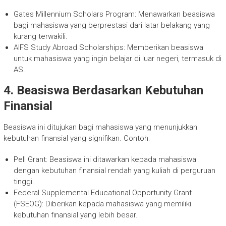
Gates Millennium Scholars Program: Menawarkan beasiswa
bagi mahasiswa yang berprestasi dari latar belakang yang
kurang terwakili.
AIFS Study Abroad Scholarships: Memberikan beasiswa
untuk mahasiswa yang ingin belajar di luar negeri, termasuk di
AS.
4. Beasiswa Berdasarkan Kebutuhan
Finansial
Beasiswa ini ditujukan bagi mahasiswa yang menunjukkan
kebutuhan finansial yang signifikan. Contoh:
Pell Grant: Beasiswa ini ditawarkan kepada mahasiswa
dengan kebutuhan finansial rendah yang kuliah di perguruan
tinggi.
Federal Supplemental Educational Opportunity Grant
(FSEOG): Diberikan kepada mahasiswa yang memiliki
kebutuhan finansial yang lebih besar.