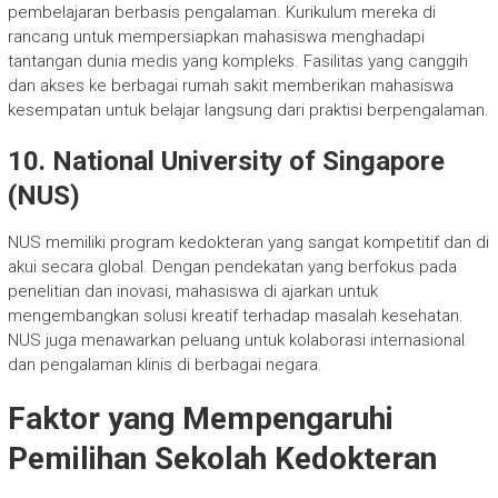
pembelajaran berbasis pengalaman. Kurikulum mereka di
rancang untuk mempersiapkan mahasiswa menghadapi
tantangan dunia medis yang kompleks. Fasilitas yang canggih
dan akses ke berbagai rumah sakit memberikan mahasiswa
kesempatan untuk belajar langsung dari praktisi berpengalaman.
10. National University of Singapore
(NUS)
NUS memiliki program kedokteran yang sangat kompetitif dan di
akui secara global. Dengan pendekatan yang berfokus pada
penelitian dan inovasi, mahasiswa di ajarkan untuk
mengembangkan solusi kreatif terhadap masalah kesehatan.
NUS juga menawarkan peluang untuk kolaborasi internasional
dan pengalaman klinis di berbagai negara.
Faktor yang Mempengaruhi
Pemilihan Sekolah Kedokteran