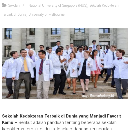
,
Sekolah
National University of Singapore (NUS)
Sekolah Kedokteran
,
Terbaik di Dunia
University of Melbourne
Sekolah Kedokteran Terbaik di Dunia yang Menjadi Favorit
Kamu –
Berikut adalah panduan tentang beberapa sekolah
kedokteran terbaik di dunia, lengkap dengan keunggulan