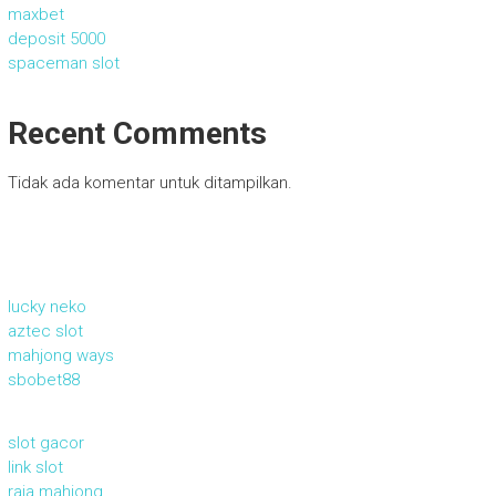
maxbet
deposit 5000
spaceman slot
Recent Comments
Tidak ada komentar untuk ditampilkan.
lucky neko
aztec slot
mahjong ways
sbobet88
slot gacor
link slot
raja mahjong