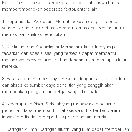
Ketika memilih sekolah kedokteran, calon mahasiswa harus
mempertimbangkan beberapa faktor, antara lain:
1. Reputasi dan Akreditasi: Memilih sekolah dengan reputasi
yang baik dan terakreditasi secara internasional penting untuk
memastikan kualitas pendidikan.
2. Kurikulum dan Spesialisasi: Memahami kurikulum yang di
tawarkan dan spesialisasi yang tersedia dapat membantu
mahasiswa menyesuaikan pilihan dengan minat dan tujuan karir
mereka.
3. Fasilitas dan Sumber Daya: Sekolah dengan fasilitas modern
dan akses ke sumber daya penelitian yang canggih akan
memberikan pengalaman belajar yang lebih baik.
4. Kesempatan Riset: Sekolah yang menawarkan peluang
penelitian dapat membantu mahasiswa untuk terlibat dalam
inovasi medis dan memperluas pengetahuan mereka.
5. Jaringan Alumni: Jaringan alumni yang kuat dapat memberikan